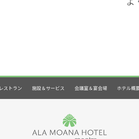
よ
レストラン
施設＆サービス
会議室＆宴会場
ホテル概