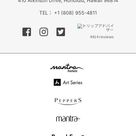
410 Atkinson Drive, Honolulu, Hawaii 96814
TEL：
+1 (808) 955-4811
フェイスブック
インスタグラム
ツイッター
4414 reviews
mantra hotels
Art Series
PEPPERS
mantra
BreakFree