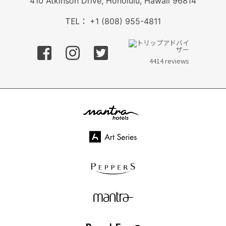
410 Atkinson Drive, Honolulu, Hawaii 96814
TEL：
+1 (808) 955-4811
フェイスブック
インスタグラム
ツイッター
4414 reviews
mantra hotels
Art Series
PEPPERS
mantra
BreakFree